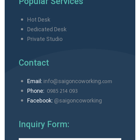
Popular Services
Hot Desk
Dedicated Desk
Private Studio
Contact
.com
Email:
info@saigoncoworking
0985 214 093
Phone:
Facebook:
@saigoncoworking
Inquiry Form: